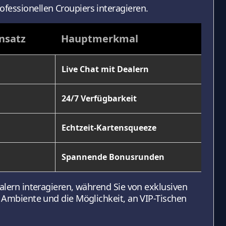
fessionellen Croupiers interagieren.
nsatz
Hauptmerkmal
Live Chat mit Dealern
24/7 Verfügbarkeit
Echtzeit-Kartensqueeze
Spannende Bonusrunden
ealern interagieren, während Sie von exklusiven
e Ambiente und die Möglichkeit, an VIP-Tischen