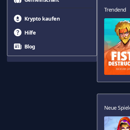
Trendend
Krypto kaufen
Hilfe
Blog
Neue Spiel