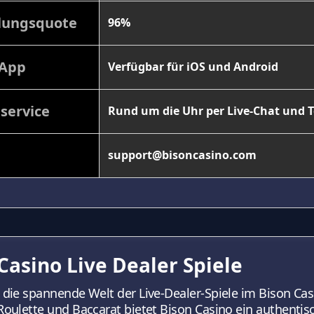
lungsquote
96%
 App
Verfügbar für iOS und Android
service
Rund um die Uhr per Live-Chat und T
support@bisoncasino.com
Casino Live Dealer Spiele
 die spannende Welt der Live-Dealer-Spiele im Bison Casi
 Roulette und Baccarat bietet Bison Casino ein authentis