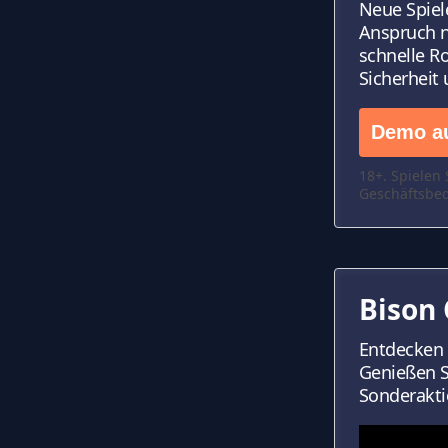
Neue Spiel
Anspruch n
schnelle R
Sicherheit 
Demo au
18+. Spielen
Geschäftsbe
Bison
Entdecken 
Genießen S
Sonderaktio