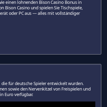
wie einen lohnenden Bison Casino Bonus in
Bison Casino und spielen Sie Tischspiele,
rät oder PC aus — alles mit vollständiger
die für deutsche Spieler entwickelt wurden.
nen sowie den Nervenkitzel von Freispielen und
in Euro verfügbar.