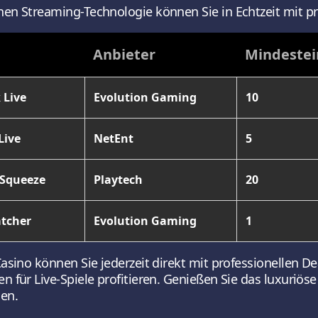
en Streaming-Technologie können Sie in Echtzeit mit pro
Anbieter
Mindestei
 Live
Evolution Gaming
10
Live
NetEnt
5
 Squeeze
Playtech
20
tcher
Evolution Gaming
1
asino können Sie jederzeit direkt mit professionellen D
n für Live-Spiele profitieren. Genießen Sie das luxuriös
en.